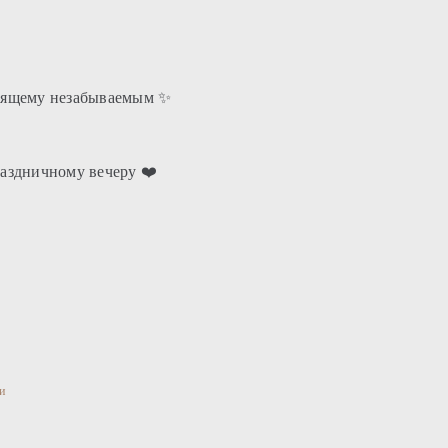
тоящему незабываемым ✨
раздничному вечеру ❤️
и