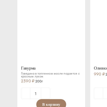
Гавурма
Оливки
Говядина в топленном масле подается с
990
₽
2
красным луком
2390
₽
200г
Количество
товара
В корзину