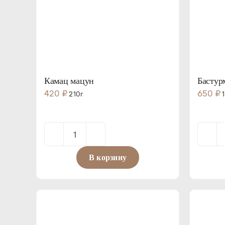
Камац мацун
Бастур
420
₽
650
₽
210г
1
Количество
товара
В корзину
Камац
мацун