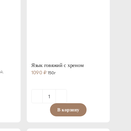
Язык говяжий с хреном
й,
1090
₽
150г
Количество
товара
В корзину
Язык
говяжий