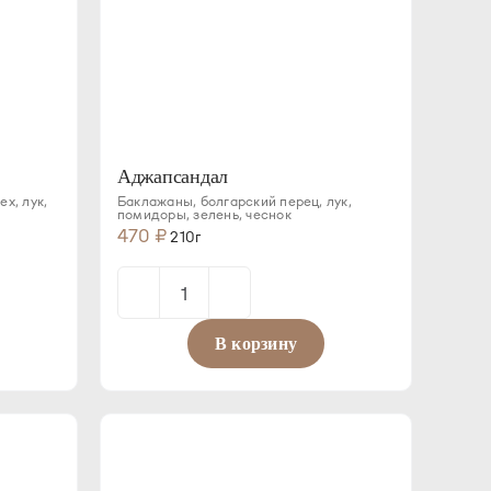
Аджапсандал
ех, лук,
Баклажаны, болгарский перец, лук,
помидоры, зелень, чеснок
470
₽
210г
Количество
товара
В корзину
Аджапсандал