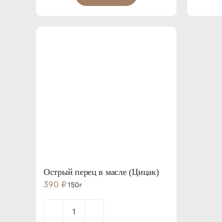
Гавурма
Острый перец в масле (Цицак)
390
₽
150г
Количество