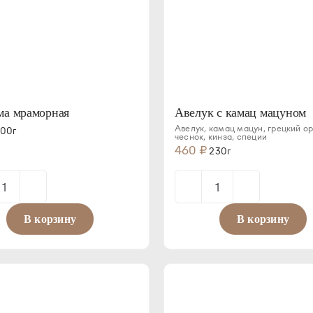
ма мраморная
Авелук с камац мацуном
Авелук, камац мацун, грецкий ор
00г
чеснок, кинза, специи
460
₽
230г
Количество
Количество
товара
товара
В корзину
В корзину
Бастурма
Авелук
мраморная
с
камац
мацуном