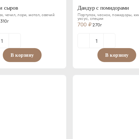
и сыров
Дандур с помидорами
х, чечил, лори, мотал, овечий
Партулак, чеснок, помидоры, ки
уксус, специи
310г
700
₽
270г
Количество
Количество
товара
товара
В корзину
В корзину
Ассорти
Дандур
сыров
с
помидорами