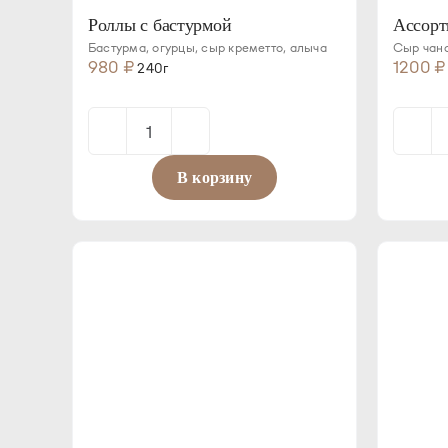
Роллы с бастурмой
Ассорт
Бастурма, огурцы, сыр креметто, алыча
Сыр чана
980
₽
1200
₽
240г
Количество
товара
В корзину
Роллы
с
бастурмой