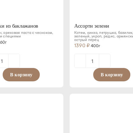
ки из баклажанов
Ассорти зелени
, ореховая паста с чесноком,
Котем, кинза, петрушка, базилик,
 и специями
зеленый, укроп, редис, армянск
острый перец
60г
1390
₽
400г
Количество
Количество
товара
товара
В корзину
В корзину
Рулетики
Ассорти
из
зелени
баклажанов