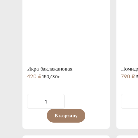
Икра баклажановая
Помидо
420
₽
790
₽
150/30г
3
Количество
товара
В корзину
Икра
баклажановая