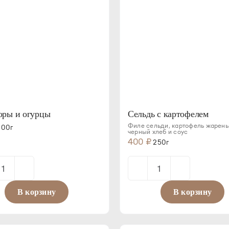
ры и огурцы
Сельдь с картофелем
Филе сельди, картофель жарены
00г
черный хлеб и соус
400
₽
250г
Количество
Количество
товара
товара
В корзину
В корзину
Помидоры
Сельдь
и
с