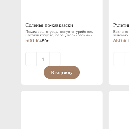
Соленья по-кавказски
Рулети
Помидоры, огурцы, капуста гурийская,
Баклажан
цветная капуста, перец маринованный
зеленью
500
₽
650
₽
450г
1
Количество
товара
В корзину
Соленья
по-
кавказски