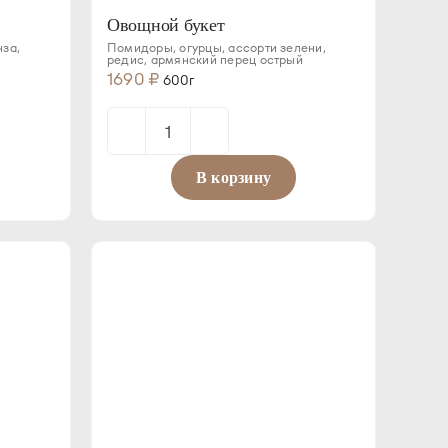
Овощной букет
нза,
Помидоры, огурцы, ассорти зелени,
редис, армянский перец острый
1690
₽
600г
Количество
товара
В корзину
Овощной
букет