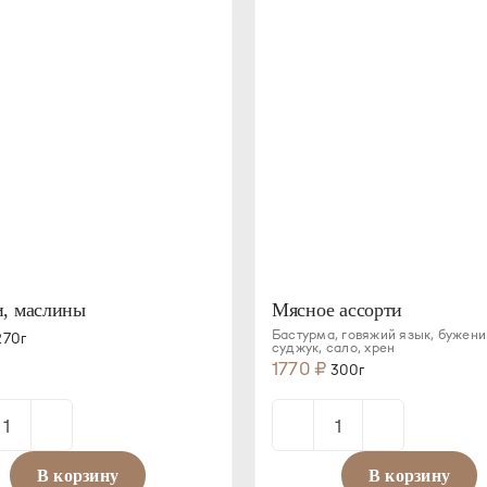
огурцы
картофелем
, маслины
Мясное ассорти
Бастурма, говяжий язык, бужени
70г
суджук, сало, хрен
1770
₽
300г
Количество
Количество
товара
товара
В корзину
В корзину