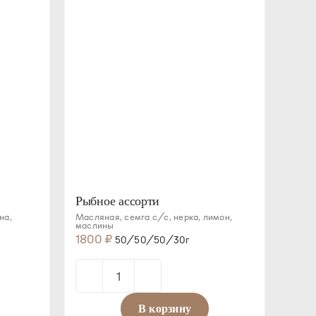
с
хреном
Рыбное ассорти
на,
Масляная, семга с/с, нерка, лимон,
маслины
1800
₽
50/50/50/30г
Количество
товара
В корзину