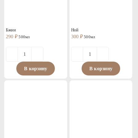
Бжни
Ной
290
₽
300
₽
500мл
500мл
Количество
Количество
товара
товара
В корзину
В корзину
Бжни
Ной