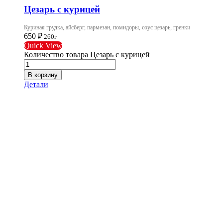
Цезарь с курицей
Куриная грудка, айсберг, пармезан, помидоры, соус цезарь, гренки
650
₽
260г
Quick View
Количество товара Цезарь с курицей
В корзину
Детали