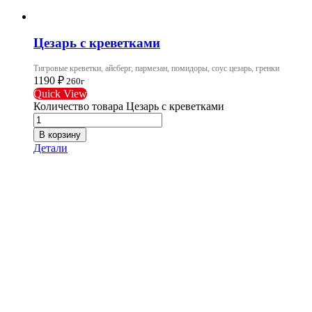
Цезарь с креветками
Тигровые креветки, айсберг, пармезан, помидоры, соус цезарь, гренки
1190
₽
260г
Quick View
Количество товара Цезарь с креветками
В корзину
Детали