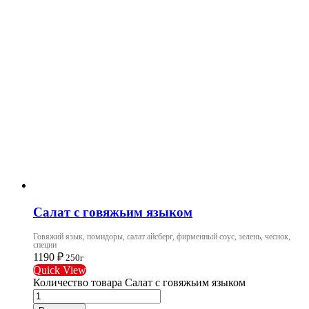
Салат с говяжьим языком
Говяжий язык, помидоры, салат айсберг, фирменный соус, зелень, чеснок,
специи
1190
₽
250г
Quick View
Количество товара Салат с говяжьим языком